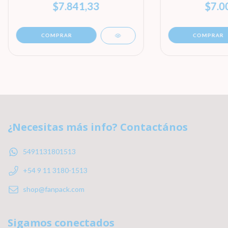
$7.841,33
$7.0
COMPRAR
COMPRAR
¿Necesitas más info? Contactános
5491131801513
+54 9 11 3180-1513
shop@fanpack.com
Sigamos conectados