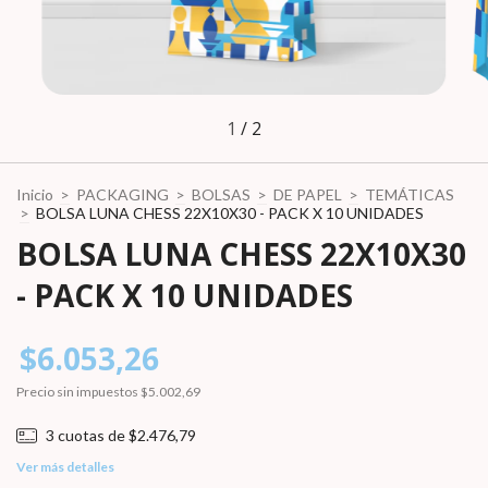
1
/
2
Inicio
>
PACKAGING
>
BOLSAS
>
DE PAPEL
>
TEMÁTICAS
>
BOLSA LUNA CHESS 22X10X30 - PACK X 10 UNIDADES
BOLSA LUNA CHESS 22X10X30
- PACK X 10 UNIDADES
$6.053,26
Precio sin impuestos
$5.002,69
3
cuotas de
$2.476,79
Ver más detalles