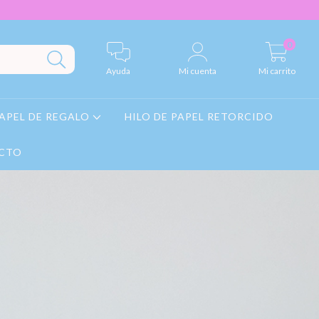
0
Ayuda
Mi cuenta
Mi carrito
APEL DE REGALO
HILO DE PAPEL RETORCIDO
CTO