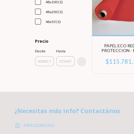
48x100 (1)
48x200 (1)
48x50 (1)
Precio
PAPEL ECO RE
PROTECCION -
Desde
Hasta
$115.781,
¿Necesitas más info? Contactános
5491131801513