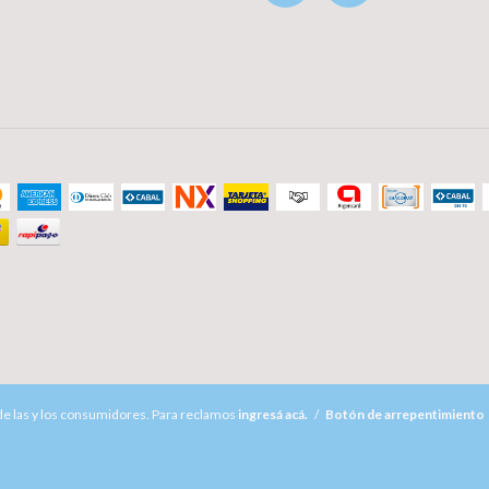
e las y los consumidores. Para reclamos
ingresá acá.
/
Botón de arrepentimiento