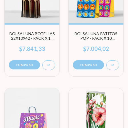
BOLSA LUNA BOTELLAS
BOLSA LUNA PATITOS
22X10X42 - PACK X 10
POP - PACK X 10
UNIDADES
UNIDADES (ELEGÍ
TAMAÑO)
$7.841,33
$7.004,02
COMPRAR
COMPRAR