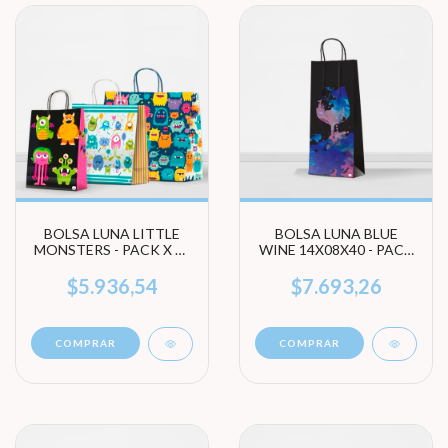
BOLSA LUNA LITTLE
BOLSA LUNA BLUE
MONSTERS - PACK X 10
WINE 14X08X40 - PACK
UNIDADES (ELEGÍ
X 10 UNIDADES
TAMAÑO)
$5.936,54
$7.693,26
COMPRAR
COMPRAR