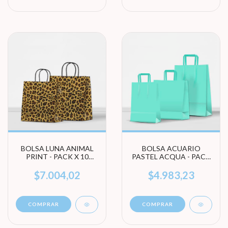
BOLSA LUNA ANIMAL
BOLSA ACUARIO
PRINT - PACK X 10
PASTEL ACQUA - PACK
UNIDADES (ELEGI
X 10 UNIDADES (ELEGÍ
TAMAÑO)
TAMAÑO)
$7.004,02
$4.983,23
COMPRAR
COMPRAR