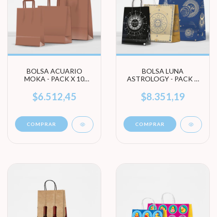
BOLSA ACUARIO
BOLSA LUNA
MOKA - PACK X 10
ASTROLOGY - PACK X
UNIDADES (ELEGÍ
10 UNIDADES (ELEGÍ
TAMAÑO)
TAMAÑO)
$6.512,45
$8.351,19
COMPRAR
COMPRAR