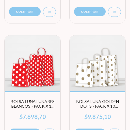
COMPRAR
COMPRAR
BOLSA LUNA LUNARES
BOLSA LUNA GOLDEN
BLANCOS - PACK X 10
DOTS - PACK X 10
UNIDADES (ELEGÍ
UNIDADES (ELEGÍ
TAMAÑO)
TAMAÑO)
$7.698,70
$9.875,10