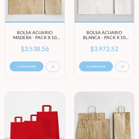
BOLSA ACUARIO
BOLSA ACUARIO
MADERA - PACK X 10
BLANCA - PACK X 10
UNIDADES (ELEGÍ
UNIDADES (ELEGÍ
TAMAÑO)
TAMAÑO)
$3.538,56
$3.972,52
COMPRAR
COMPRAR