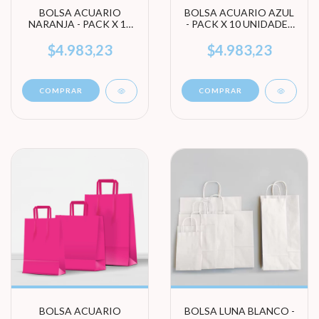
BOLSA ACUARIO
BOLSA ACUARIO AZUL
NARANJA - PACK X 10
- PACK X 10 UNIDADES
UNIDADES (ELEGÍ
(ELEGÍ TAMAÑO)
TAMAÑO)
$4.983,23
$4.983,23
COMPRAR
COMPRAR
BOLSA ACUARIO
BOLSA LUNA BLANCO -