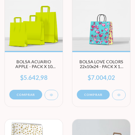
BOLSA ACUARIO
BOLSA LOVE COLORS
APPLE - PACK X 10
22x10x24 - PACK X 10
UNIDADES (ELEGÍ
UNIDADES
TAMAÑO)
$5.642,98
$7.004,02
COMPRAR
COMPRAR