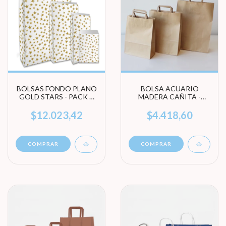
BOLSAS FONDO PLANO
BOLSA ACUARIO
GOLD STARS - PACK X
MADERA CAÑITA -
100 UNIDADES (ELEGÍ
PACK X 10 UNIDADES
TAMAÑO)
(ELEGÍ TAMAÑO)
$12.023,42
$4.418,60
COMPRAR
COMPRAR