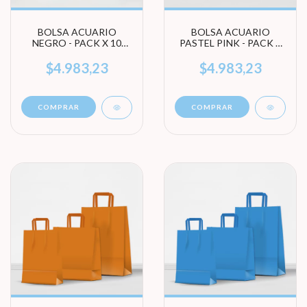
BOLSA ACUARIO
BOLSA ACUARIO
NEGRO - PACK X 10
PASTEL PINK - PACK X
UNIDADES (ELEGÍ
10 UNIDADES (ELEGÍ
TAMAÑO)
TAMAÑO)
$4.983,23
$4.983,23
COMPRAR
COMPRAR