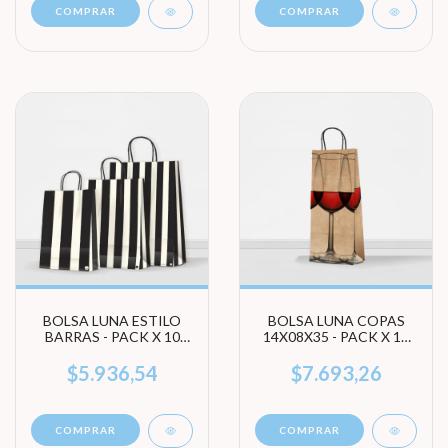
COMPRAR
COMPRAR
BOLSA LUNA ESTILO
BOLSA LUNA COPAS
BARRAS - PACK X 10
14X08X35 - PACK X 10
UNIDADES (ELEGÍ
UNIDADES
TAMAÑO)
$5.936,54
$7.693,26
COMPRAR
COMPRAR