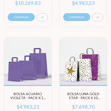
TAMAÑO)
TAMAÑO)
$10.269,83
$4.983,23
COMPRAR
COMPRAR
BOLSA ACUARIO
BOLSA LUNA GOLD
VIOLETA - PACK X 10
STAR - PACK X 10
UNIDADES (ELEGÍ
UNIDADES (ELEGI
TAMAÑO)
TAMAÑO)
$4.983,23
$7.698,70