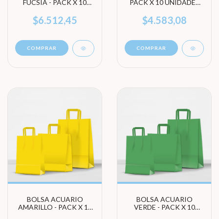
FUCSIA - PACK X 10
PACK X 10 UNIDADES
UNIDADES (ELEGÍ
(ELEGÍ TAMAÑO)
TAMAÑO)
$6.512,45
$4.583,08
COMPRAR
COMPRAR
BOLSA ACUARIO
BOLSA ACUARIO
AMARILLO - PACK X 10
VERDE - PACK X 10
UNIDADES (ELEGÍ
UNIDADES (ELEGÍ