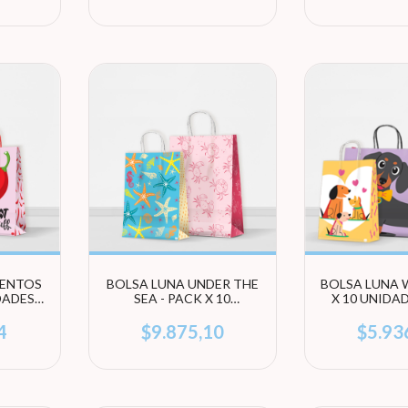
IENTOS
BOLSA LUNA UNDER THE
BOLSA LUNA 
IDADES
SEA - PACK X 10
X 10 UNIDAD
ÑO)
UNIDADES (ELEGÍ
TAMA
TAMAÑO)
4
$9.875,10
$5.93