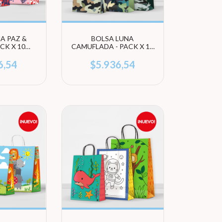
A PAZ &
BOLSA LUNA
CK X 10
CAMUFLADA - PACK X 10
 (ELEGÍ
UNIDADES (ELEGÍ
ÑO)
TAMAÑO)
6,54
$5.936,54