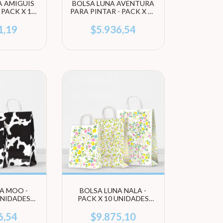
A AMIGUIS
BOLSA LUNA AVENTURA
- PACK X 10
PARA PINTAR - PACK X 10
 (ELEGÍ
UNIDADES (ELEGÍ
ÑO)
TAMAÑO)
1,19
$5.936,54
A MOO -
BOLSA LUNA NALA -
UNIDADES
PACK X 10 UNIDADES
AMAÑO)
(ELEGÍ TAMAÑO)
6,54
$9.875,10