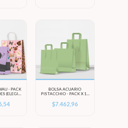
WAU - PACK
BOLSA ACUARIO
ES (ELEGI
PISTACCHIO - PACK X 10
ÑO)
UNIDADES (ELEGÍ
TAMAÑO)
6,54
$7.462,96