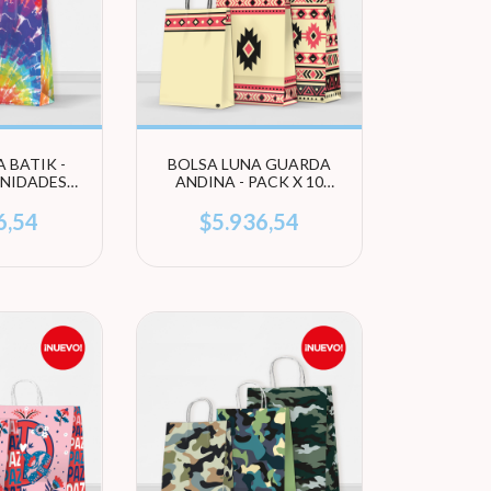
 BATIK -
BOLSA LUNA GUARDA
UNIDADES
ANDINA - PACK X 10
AMAÑO)
UNIDADES (ELEGÍ
TAMAÑO)
6,54
$5.936,54