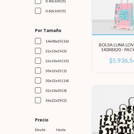
0.40x100 (5)
0.60x100 (5)
Por Tamaño
14x08x20 (16)
BOLSA LUNA LOV
140X8X20 - PACK
22x10x24 (3)
UNIDADES
$5.936,5
22x10x30 (15)
30x12x32 (1)
30x12x41 (14)
32x10x30 (4)
36x22x39 (2)
Precio
Desde
Hasta