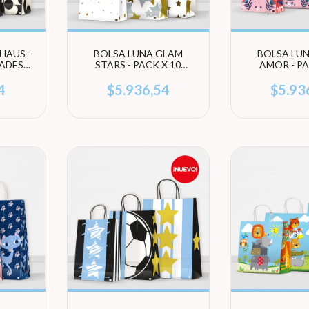
HAUS -
BOLSA LUNA GLAM
BOLSA LUN
DADES
STARS - PACK X 10
AMOR - PA
ÑO)
UNIDADES (ELEGÍ
UNIDADES
TAMAÑO)
TAMA
4
$5.936,54
$5.93