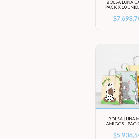
BOLSA LUNA CA
PACK X 10 UNI
(ELEGI TAMA
$7.698,7
BOLSA LUNA M
AMIGOS - PACK
UNIDADES (EL
TAMAÑO)
$5.936,5