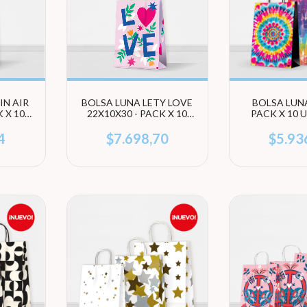
IN AIR
BOLSA LUNA LETY LOVE
BOLSA LUNA
 X 10
22X10X30 - PACK X 10
PACK X 10 
UNIDADES
(ELEGÍ T
4
$7.698,70
$5.93