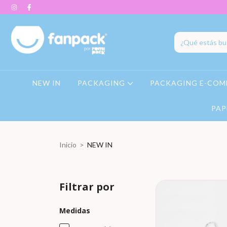
NEW IN
PACKAGING
PACKAGING E-COM
PAP
Inicio
>
NEW IN
Filtrar por
Medidas