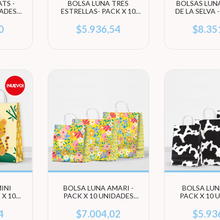
TS -
BOLSA LUNA TRES
BOLSAS LUN
DADES
ESTRELLAS- PACK X 10
DE LA SELVA 
ÑO)
UNIDADES (ELEGÍ
UNIDADES
TAMAÑO)
TAMA
0
$5.936,54
$8.35
INI
BOLSA LUNA AMARI -
BOLSA LUN
 X 10
PACK X 10 UNIDADES
PACK X 10 
EGÍ
(ELEGI TAMAÑO)
(ELEGÍ T
4
$7.004,02
$5.93