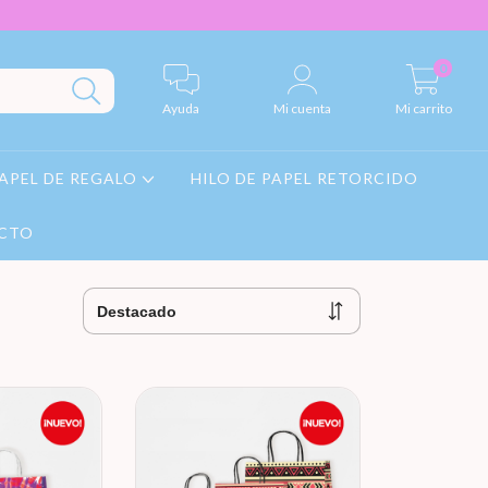
0
Ayuda
Mi cuenta
Mi carrito
APEL DE REGALO
HILO DE PAPEL RETORCIDO
CTO