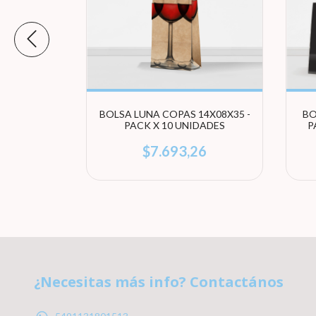
TAR - PACK
BOLSA LUNA COPAS 14X08X35 -
BO
(ELEGI
PACK X 10 UNIDADES
P
4
$7.693,26
¿Necesitas más info? Contactános