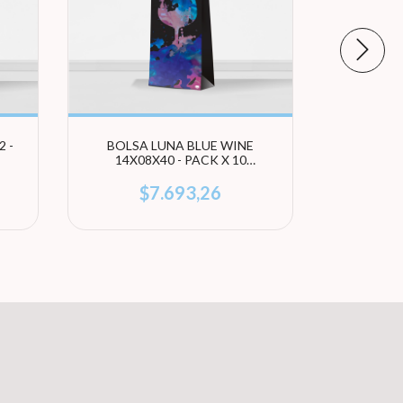
 -
BOLSA LUNA BLUE WINE
BOLSA LO
14X08X40 - PACK X 10
- PAC
UNIDADES
$7.693,26
s