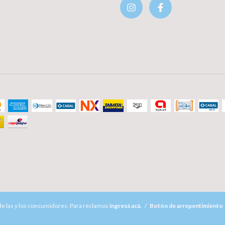
e las y los consumidores. Para reclamos
ingresá acá.
/
Botón de arrepentimiento