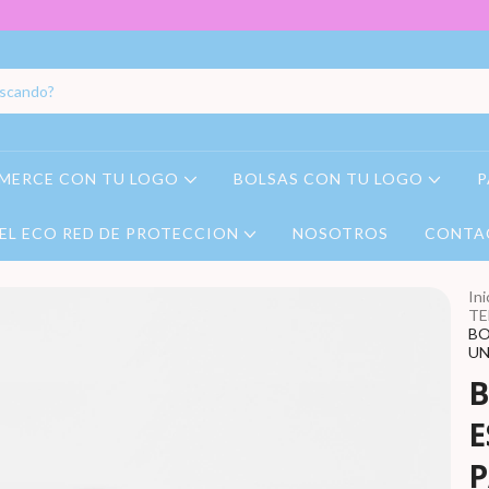
MERCE CON TU LOGO
BOLSAS CON TU LOGO
P
EL ECO RED DE PROTECCION
NOSOTROS
CONTA
Ini
TE
BO
UN
B
E
P