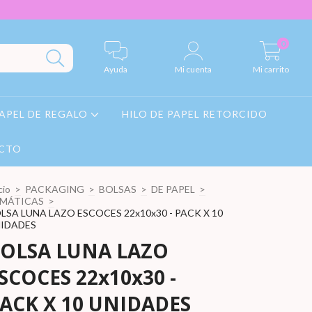
0
Ayuda
Mi cuenta
Mi carrito
APEL DE REGALO
HILO DE PAPEL RETORCIDO
CTO
cio
>
PACKAGING
>
BOLSAS
>
DE PAPEL
>
MÁTICAS
>
LSA LUNA LAZO ESCOCES 22x10x30 - PACK X 10
IDADES
OLSA LUNA LAZO
SCOCES 22x10x30 -
ACK X 10 UNIDADES