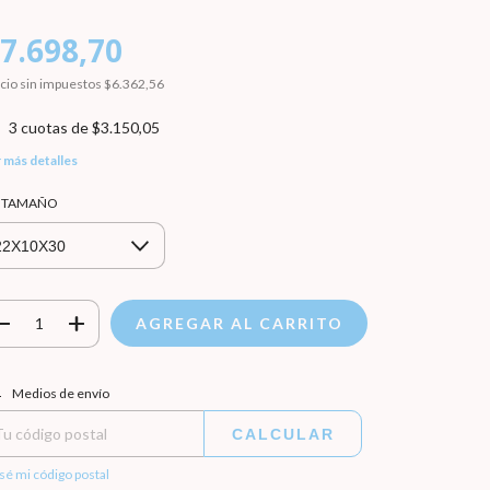
7.698,70
cio sin impuestos
$6.362,56
3
cuotas de
$3.150,05
 más detalles
r TAMAÑO
regas para el CP:
CAMBIAR CP
Medios de envío
CALCULAR
sé mi código postal