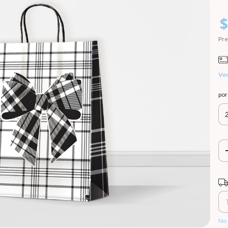
$
Pre
Ver
po
Ent
No 