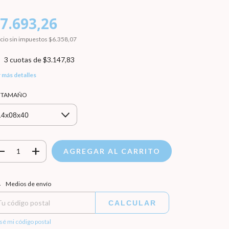
7.693,26
cio sin impuestos
$6.358,07
3
cuotas de
$3.147,83
 más detalles
r TAMAÑO
regas para el CP:
CAMBIAR CP
Medios de envío
CALCULAR
sé mi código postal