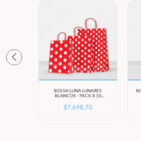
E WINE
BOLSA LUNA LUNARES
B
K X 10
BLANCOS - PACK X 10
UNIDADES (ELEGÍ TAMAÑO)
6
$7.698,70