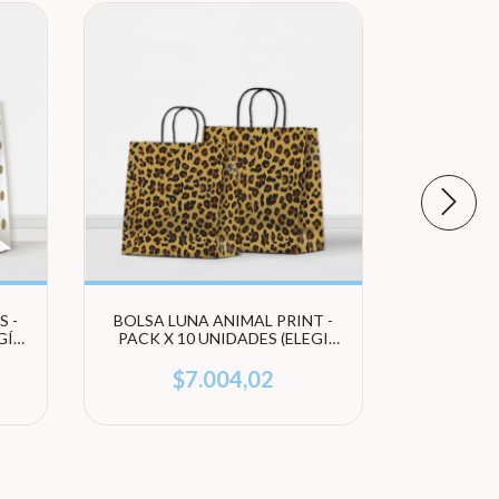
 -
BOLSA LUNA ANIMAL PRINT -
BOLSA LO
GÍ
PACK X 10 UNIDADES (ELEGI
- PAC
TAMAÑO)
$7.004,02