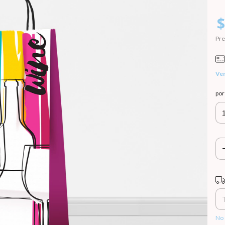
$
Pre
Ver
po
Ent
No 