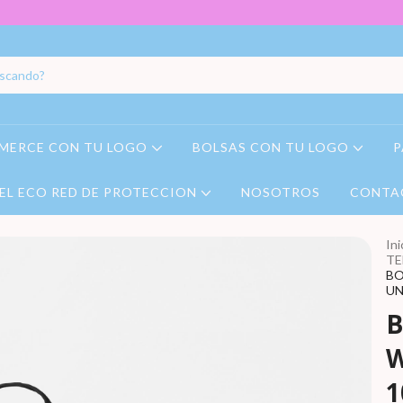
MERCE CON TU LOGO
BOLSAS CON TU LOGO
P
EL ECO RED DE PROTECCION
NOSOTROS
CONTA
Ini
TE
BO
UN
B
W
1