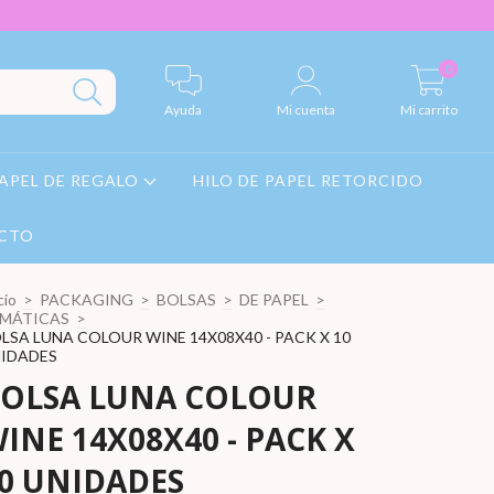
0
Ayuda
Mi cuenta
Mi carrito
APEL DE REGALO
HILO DE PAPEL RETORCIDO
CTO
cio
>
PACKAGING
>
BOLSAS
>
DE PAPEL
>
MÁTICAS
>
LSA LUNA COLOUR WINE 14X08X40 - PACK X 10
IDADES
OLSA LUNA COLOUR
INE 14X08X40 - PACK X
0 UNIDADES