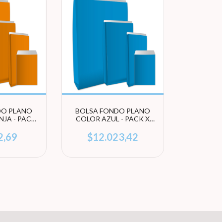
DO PLANO
BOLSA FONDO PLANO
JA - PACK
COLOR AZUL - PACK X
DES (ELEGI
100 UNIDADES (ELEGÍ
ÑO)
TAMAÑO)
2,69
$12.023,42