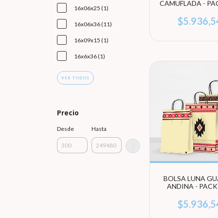
CAMUFLADA - PAC
16x06x25 (1)
UNIDADES (EL
TAMAÑO)
$5.936,5
16x06x36 (11)
16x09x15 (1)
16x6x36 (1)
VER TODOS
Precio
Desde
Hasta
BOLSA LUNA G
ANDINA - PACK
UNIDADES (EL
TAMAÑO)
$5.936,5