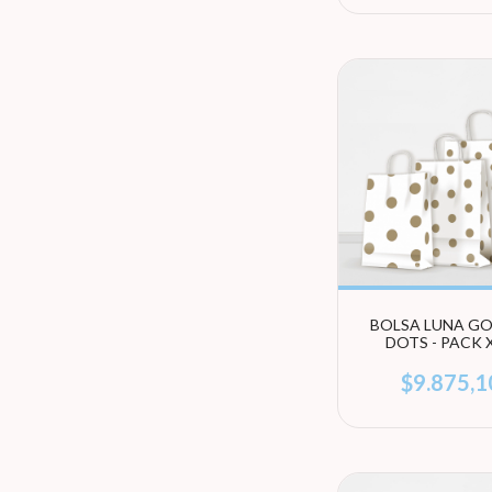
BOLSA LUNA G
DOTS - PACK X
UNIDADES (EL
TAMAÑO)
$9.875,1