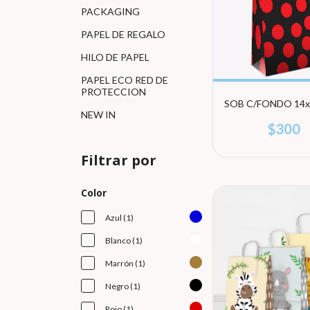
PACKAGING
PAPEL DE REGALO
HILO DE PAPEL
PAPEL ECO RED DE
PROTECCION
SOB C/FONDO 14x
NEW IN
$300
Filtrar por
Color
Azul (1)
Blanco (1)
Marrón (1)
Negro (1)
Rojo (1)