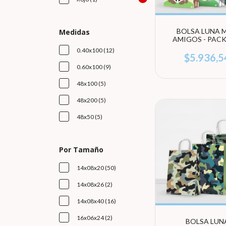
BOLSA LUNA M
Medidas
AMIGOS - PACK
UNIDADES (EL
0.40x100 (12)
TAMAÑO)
$5.936,5
0.60x100 (9)
48x100 (5)
48x200 (5)
48x50 (5)
Por Tamaño
14x08x20 (50)
14x08x26 (2)
14x08x40 (16)
16x06x24 (2)
BOLSA LUN