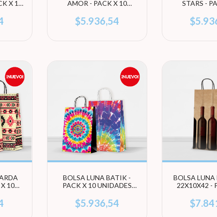
K X 10
AMOR - PACK X 10
STARS - P
EGÍ
UNIDADES (ELEGÍ
UNIDADES
TAMAÑO)
TAMA
4
$5.936,54
$5.93
UARDA
BOLSA LUNA BATIK -
BOLSA LUNA
 X 10
PACK X 10 UNIDADES
22X10X42 - 
EGÍ
(ELEGÍ TAMAÑO)
UNIDA
4
$5.936,54
$7.84