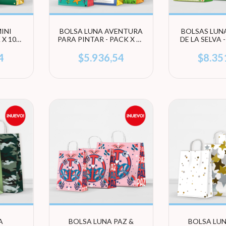
INI
BOLSA LUNA AVENTURA
BOLSAS LUN
 X 10
PARA PINTAR - PACK X 10
DE LA SELVA 
EGÍ
UNIDADES (ELEGÍ
UNIDADES
TAMAÑO)
TAMA
4
$5.936,54
$8.35
A
BOLSA LUNA PAZ &
BOLSA LU