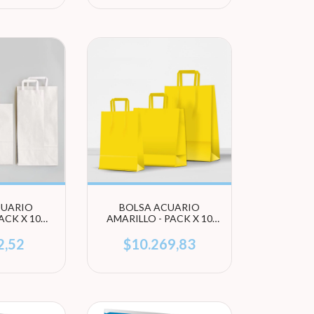
CUARIO
BOLSA ACUARIO
ACK X 10
AMARILLO - PACK X 10
 (ELEGÍ
UNIDADES (ELEGÍ
ÑO)
TAMAÑO)
2,52
$10.269,83