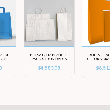
AZUL -
BOLSA LUNA BLANCO -
BOLSA FON
DADES
PACK X 10 UNIDADES
COLOR NARAN
ÑO)
(ELEGÍ TAMAÑO)
X 100 UNIDA
TAMA
3
$4.583,08
$6.51