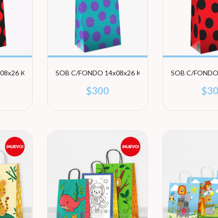
08x26 KB RED POINTS
SOB C/FONDO 14x08x26 KB BLUE POINTS (1)
SOB C/FONDO 
$300
$3