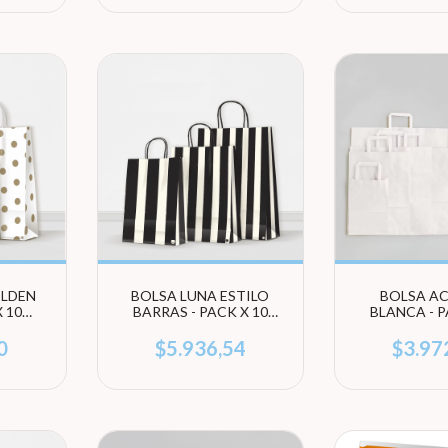
OLDEN
BOLSA LUNA ESTILO
BOLSA A
 10
BARRAS - PACK X 10
BLANCA - P
EGÍ
UNIDADES (ELEGÍ
UNIDADES
TAMAÑO)
TAMA
0
$5.936,54
$3.97