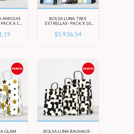
A AMIGUIS
BOLSA LUNA TRES
- PACK X 10
ESTRELLAS- PACK X 10
 (ELEGÍ
UNIDADES (ELEGÍ
ÑO)
TAMAÑO)
1,19
$5.936,54
NA GLAM
BOLSA LUNA BAUHAUS -