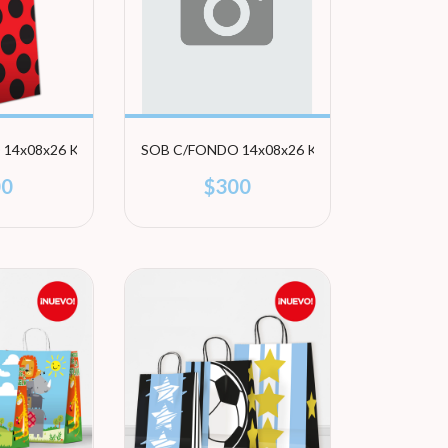
14x08x26 KB BLACK POINTS (1)
SOB C/FONDO 14x08x26 KB AMOR A COLOR
00
$300