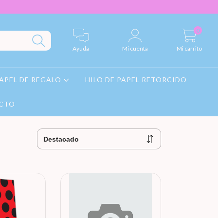
0
Ayuda
Mi cuenta
Mi carrito
APEL DE REGALO
HILO DE PAPEL RETORCIDO
CTO