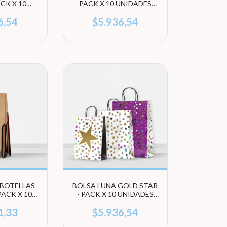
ACK X 10
PACK X 10 UNIDADES
 (ELEGÍ
(ELEGÍ TAMAÑO)
ÑO)
6,54
$5.936,54
 BOTELLAS
BOLSA LUNA GOLD STAR
PACK X 10
- PACK X 10 UNIDADES
DES
(ELEGI TAMAÑO)
1,33
$5.936,54