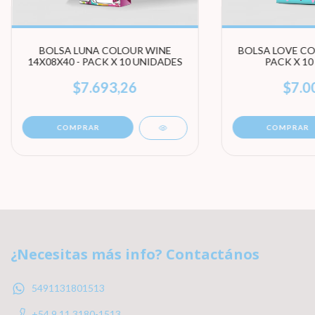
BOLSA LUNA COLOUR WINE
BOLSA LOVE COL
14X08X40 - PACK X 10 UNIDADES
PACK X 10
$7.693,26
$7.0
COMPRAR
COMPRAR
¿Necesitas más info? Contactános
5491131801513
+54 9 11 3180-1513