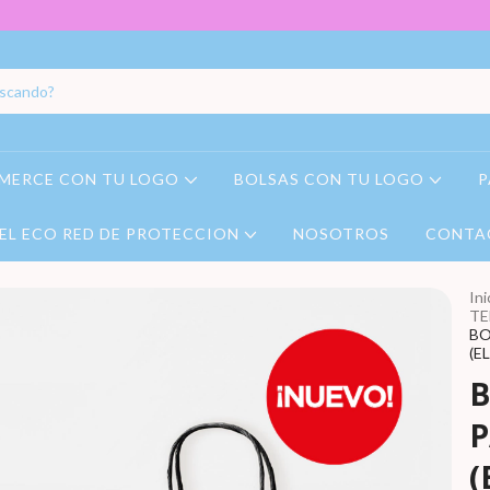
MERCE CON TU LOGO
BOLSAS CON TU LOGO
P
EL ECO RED DE PROTECCION
NOSOTROS
CONTA
Ini
TE
BO
(E
B
P
(