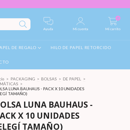
0
Ayuda
Mi cuenta
Mi carrito
APEL DE REGALO
HILO DE PAPEL RETORCIDO
CTO
cio
>
PACKAGING
>
BOLSAS
>
DE PAPEL
>
MÁTICAS
>
LSA LUNA BAUHAUS - PACK X 10 UNIDADES
LEGÍ TAMAÑO)
OLSA LUNA BAUHAUS -
ACK X 10 UNIDADES
ELEGÍ TAMAÑO)