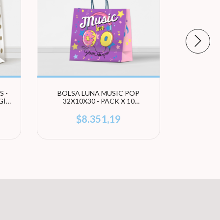
 -
BOLSA LUNA MUSIC POP
BOLSA LU
GÍ
32X10X30 - PACK X 10
PACK X 
UNIDADES
$8.351,19
s