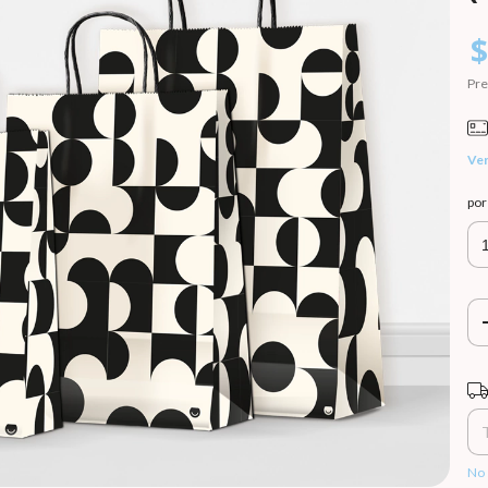
$
Pre
Ver
po
Ent
No 