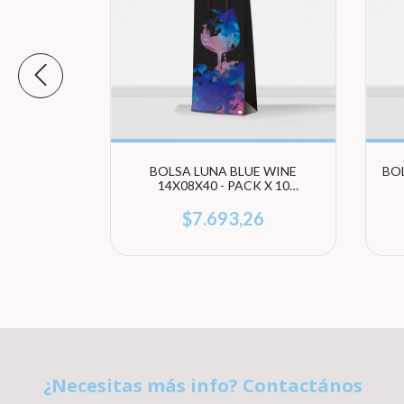
 PRINT -
BOLSA LUNA BLUE WINE
BOL
S (ELEGI
14X08X40 - PACK X 10
UNIDADES
2
$7.693,26
¿Necesitas más info? Contactános