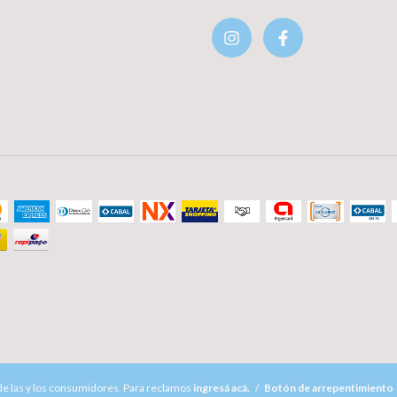
e las y los consumidores. Para reclamos
ingresá acá.
/
Botón de arrepentimiento