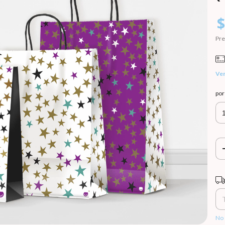
$
Pre
Ver
po
Ent
No 