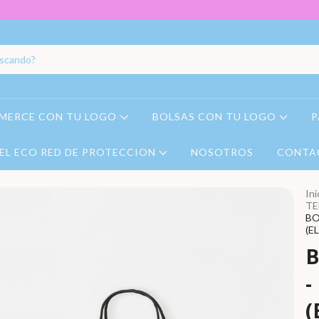
MERCE CON TU LOGO
BOLSAS CON TU LOGO
P
EL ECO RED DE PROTECCION
NOSOTROS
CONTA
Ini
TE
BO
(E
B
-
(