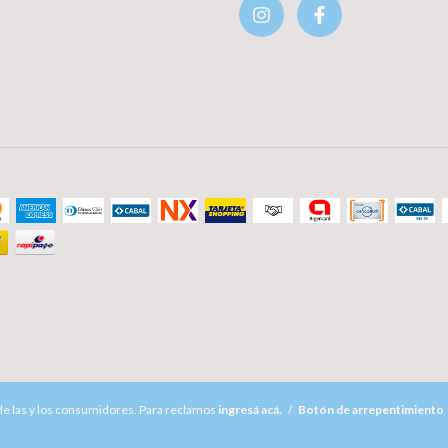
e las y los consumidores. Para reclamos
ingresá acá.
/
Botón de arrepentimiento