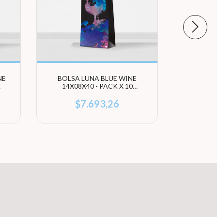
NE
BOLSA LUNA BLUE WINE
BOLSA B
14X08X40 - PACK X 10
PACK
UNIDADES
$7.693,26
s