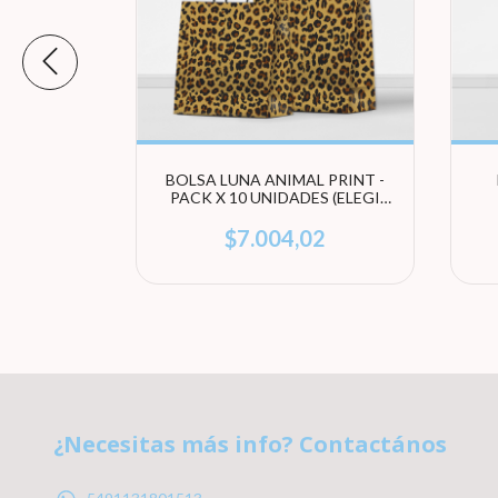
N DOTS -
BOLSA LUNA ANIMAL PRINT -
S (ELEGÍ
PACK X 10 UNIDADES (ELEGI
TAMAÑO)
0
$7.004,02
¿Necesitas más info? Contactános