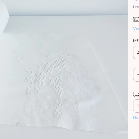
Pre
Ver
ME
Ent
No 