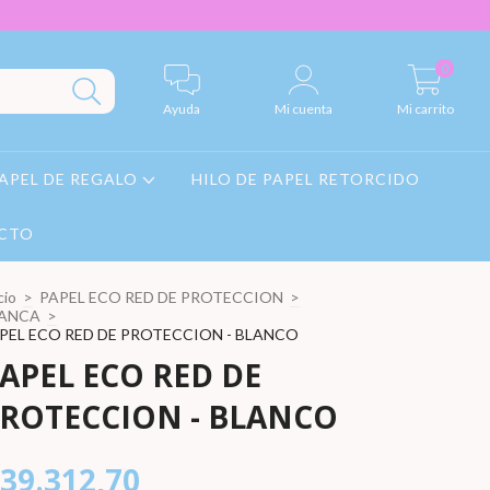
0
Ayuda
Mi cuenta
Mi carrito
APEL DE REGALO
HILO DE PAPEL RETORCIDO
CTO
cio
>
PAPEL ECO RED DE PROTECCION
>
ANCA
>
PEL ECO RED DE PROTECCION - BLANCO
APEL ECO RED DE
ROTECCION - BLANCO
39.312,70