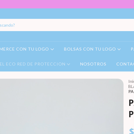
MERCE CON TU LOGO
BOLSAS CON TU LOGO
P
EL ECO RED DE PROTECCION
NOSOTROS
CONTA
Ini
BL
PA
P
P
$