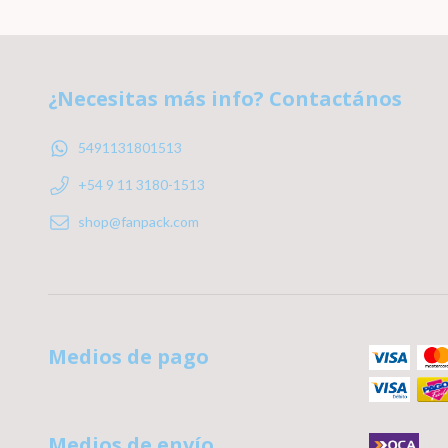
¿Necesitas más info? Contactános
5491131801513
+54 9 11 3180-1513
shop@fanpack.com
Medios de pago
Medios de envío