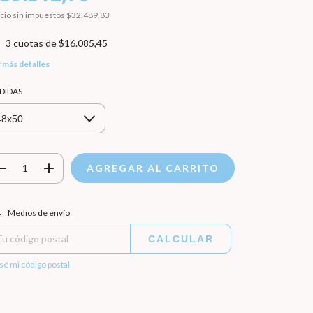
cio sin impuestos
$32.489,83
3
cuotas de
$16.085,45
 más detalles
DIDAS
regas para el CP:
CAMBIAR CP
Medios de envío
CALCULAR
sé mi código postal