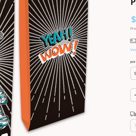
P
$
Pre
Ver
po
Ent