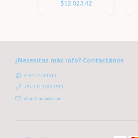
7
$12.023,42
¿Necesitas más info? Contactános
5491131801513
+54 9 11 3180-1513
shop@fanpack.com