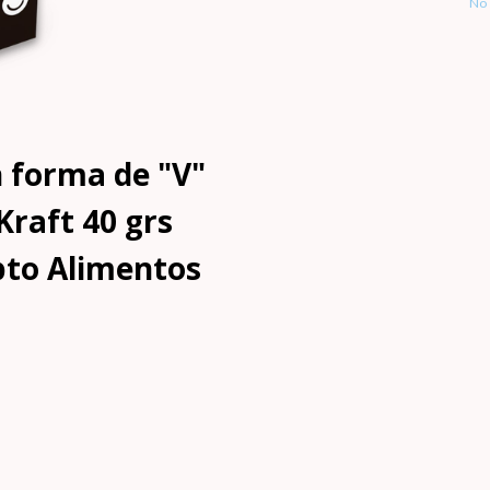
No 
n forma de "V"
Kraft 40 grs
pto Alimentos