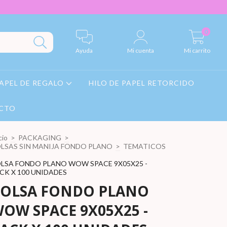
0
Ayuda
Mi cuenta
Mi carrito
APEL DE REGALO
HILO DE PAPEL RETORCIDO
CTO
cio
>
PACKAGING
>
LSAS SIN MANIJA FONDO PLANO
>
TEMATICOS
LSA FONDO PLANO WOW SPACE 9X05X25 -
CK X 100 UNIDADES
OLSA FONDO PLANO
OW SPACE 9X05X25 -