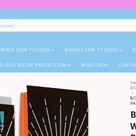
MERCE CON TU LOGO
BOLSAS CON TU LOGO
P
EL ECO RED DE PROTECCION
NOSOTROS
CONTA
Ini
BO
>
BO
PA
B
W