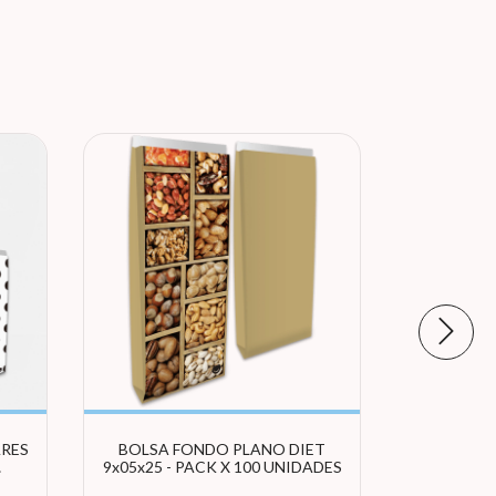
RES
BOLSA FONDO PLANO DIET
BOLS
9x05x25 - PACK X 100 UNIDADES
TROPICA
O)
1