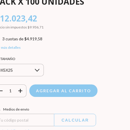
ACK X 100 UNIDADES
12.023,42
cio sin impuestos
$9.936,71
3
cuotas de
$4.919,58
 más detalles
r TAMAÑO
regas para el CP:
CAMBIAR CP
Medios de envío
CALCULAR