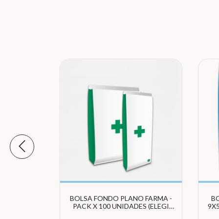
NO COOL
BOLSA FONDO PLANO FARMA -
B
ACK X 100
PACK X 100 UNIDADES (ELEGI
9X5
TAMAÑO)