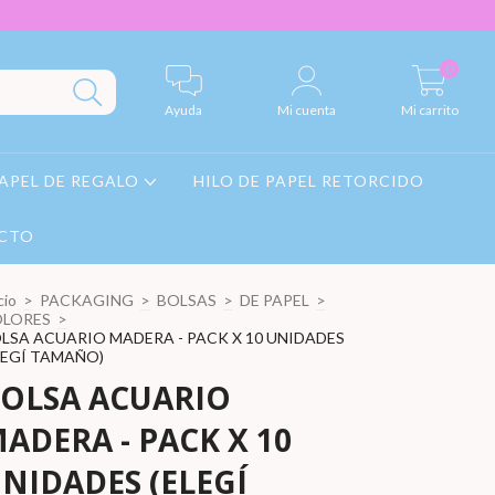
0
Ayuda
Mi cuenta
Mi carrito
APEL DE REGALO
HILO DE PAPEL RETORCIDO
CTO
cio
>
PACKAGING
>
BOLSAS
>
DE PAPEL
>
LORES
>
LSA ACUARIO MADERA - PACK X 10 UNIDADES
LEGÍ TAMAÑO)
OLSA ACUARIO
ADERA - PACK X 10
NIDADES (ELEGÍ