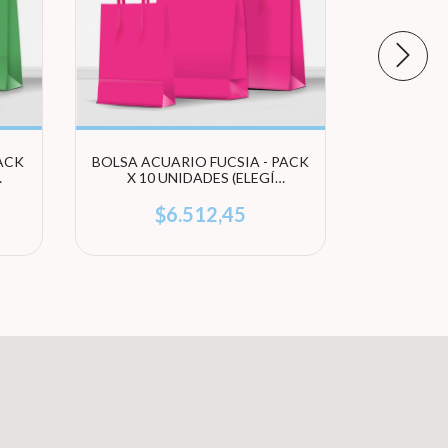
ACK
BOLSA ACUARIO FUCSIA - PACK
BOLSA A
X 10 UNIDADES (ELEGÍ
PACK X 
TAMAÑO)
$6.512,45
s