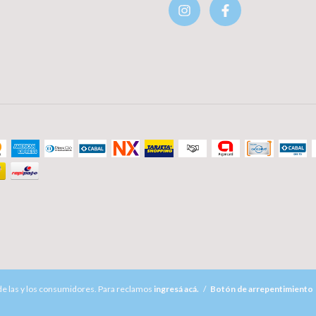
e las y los consumidores. Para reclamos
ingresá acá.
/
Botón de arrepentimiento