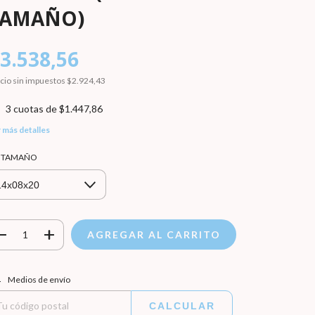
TAMAÑO)
3.538,56
cio sin impuestos
$2.924,43
3
cuotas de
$1.447,86
 más detalles
r TAMAÑO
regas para el CP:
CAMBIAR CP
Medios de envío
CALCULAR