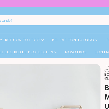
MERCE CON TU LOGO
BOLSAS CON TU LOGO
P
EL ECO RED DE PROTECCION
NOSOTROS
CONTA
Ini
CO
BO
(E
B
M
U