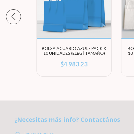
ARILLO -
BOLSA ACUARIO AZUL - PACK X
BO
S (ELEGÍ
10 UNIDADES (ELEGÍ TAMAÑO)
10
83
$4.983,23
¿Necesitas más info? Contactános