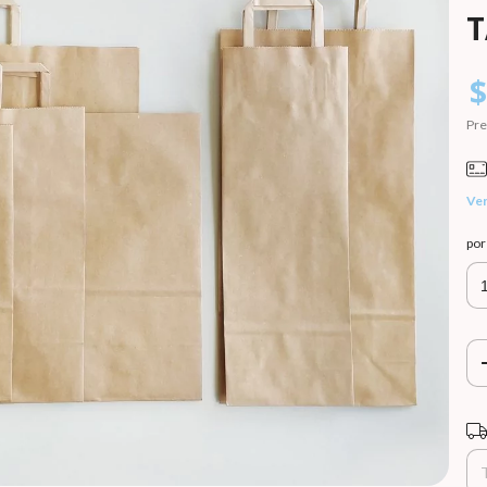
$
Pre
Ver
po
Ent